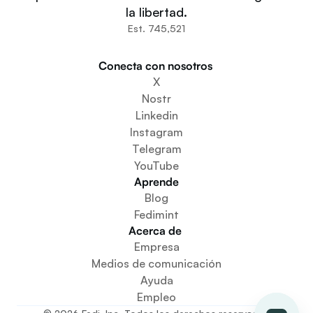
Comunidades
la libertad.
Organizaciones
Est. 745,521
Constructores
Participa
Conecta con nosotros 
Descargar la aplicación
X
Crear un espacio comunitario
Nostr
Crear un servicio de monedero
Linkedin
Servicio de configuración de la federación
Instagram
Explora las miniaplicaciones
Telegram
YouTube
Aprende
Blog
Fedimint
Acerca de 
Empresa
Medios de comunicación
Ayuda
Empleo