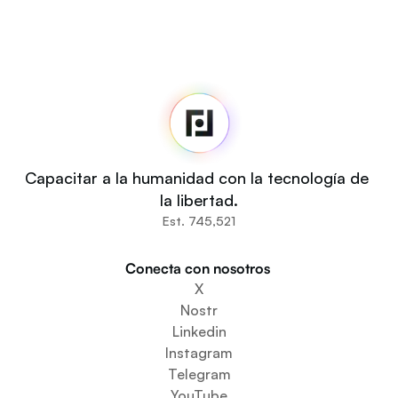
Fedi
Inicio
Noticias
Código fuente
Fedi For
Tú
Capacitar a la humanidad con la tecnología de 
Comunidades
la libertad.
Organizaciones
Est. 745,521
Constructores
Participa
Conecta con nosotros 
Descargar la aplicación
X
Crear un espacio comunitario
Nostr
Crear un servicio de monedero
Linkedin
Servicio de configuración de la federación
Instagram
Explora las miniaplicaciones
Telegram
YouTube