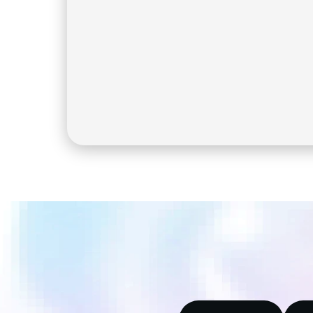
principiantes.
Riesgo/miedo a perder las claves
privadas 
Excluye a miles de millones de 
personas de poseer bitcoins.