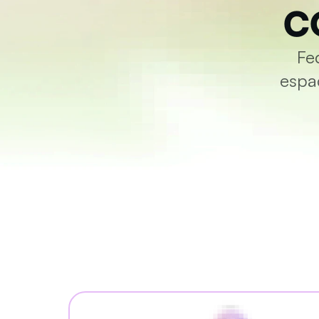
c
Fe
espac