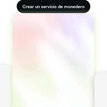
Crear un servicio de monedero
Custodia y gobernanza 
descentralizadas a través 
de Guardianes. 
Pagos electrónicos con 
e-cash de 
: privados, rápidos y 
seguros. 
Es posible recuperar la 