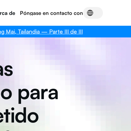
rca de
Póngase en contacto con
ai, Tailandia — Parte III de III
s 
 para 
ido 