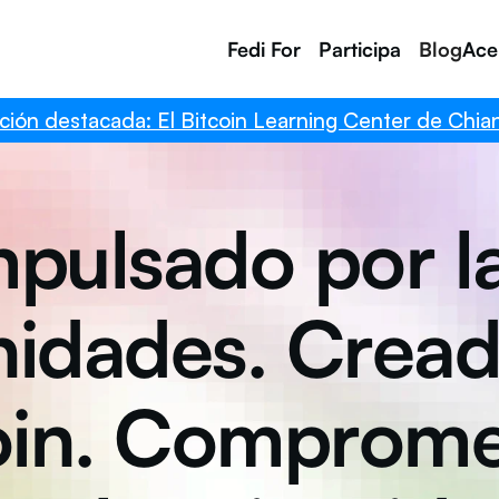
Fedi For
Participa
Blog
Ace
 destacada: El Bitcoin Learning Center de Chiang M
mpulsado por la
idades. Creado
oin. Compromet