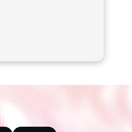
control total sobre su dinero.
Requiere renunciar a toda 
privacidad. 
Probabilidad de congelación o 
embargo de fondos