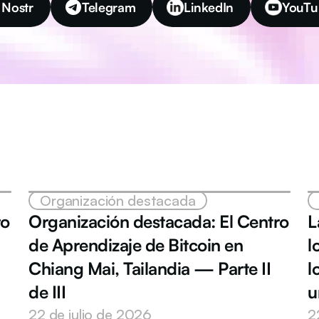
Nostr
Telegram
LinkedIn
YouTu
Organización destacada
o 
Organización destacada: El Centro 
L
de Aprendizaje de Bitcoin en 
l
Chiang Mai, Tailandia — Parte II 
l
de III
u
22 de julio de 2026
2