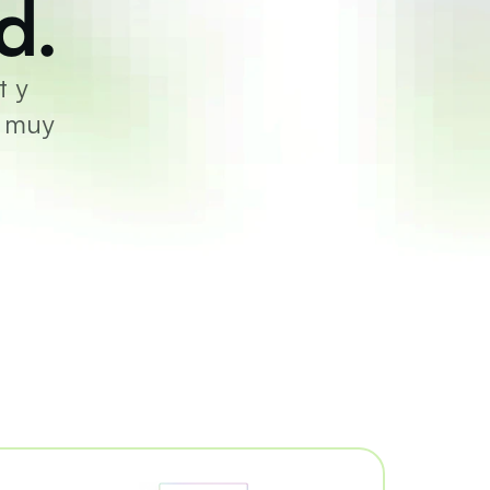
d.
 y 
 muy 