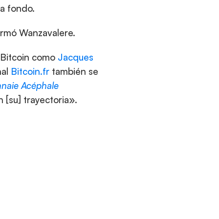
 a fondo.
firmó Wanzavalere.
 Bitcoin como 
Jacques 
al 
Bitcoin.fr
 también se 
nnaie Acéphale
[su] trayectoria».