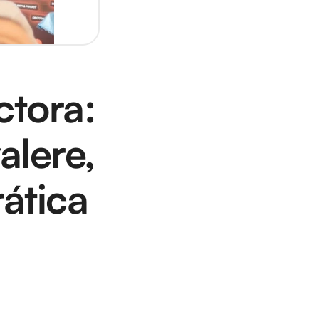
tora: 
lere, 
tica 