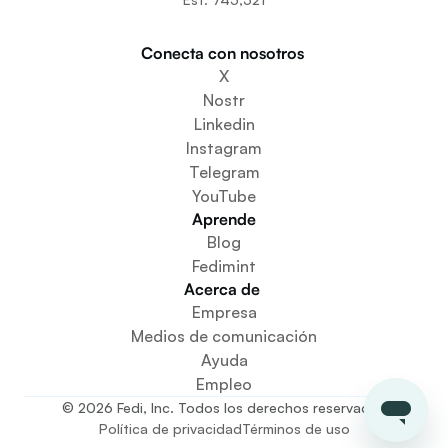
Constructores
Participa
Conecta con nosotros 
Descargar la aplicación
X
Crear un espacio comunitario
Nostr
Crear un servicio de monedero
Linkedin
Servicio de configuración de la federación
Instagram
Explora las miniaplicaciones
Telegram
YouTube
Aprende
Blog
Fedimint
Acerca de 
Empresa
Medios de comunicación
Ayuda
Empleo
© 2026 Fedi, Inc. Todos los derechos reservados
Política de privacidad
Términos de uso