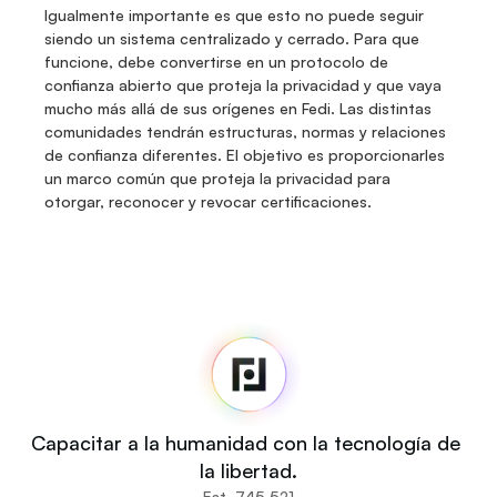
Igualmente importante es que esto no puede seguir 
siendo un sistema centralizado y cerrado. Para que 
funcione, debe convertirse en un protocolo de 
confianza abierto que proteja la privacidad y que vaya 
mucho más allá de sus orígenes en Fedi. Las distintas 
comunidades tendrán estructuras, normas y relaciones 
de confianza diferentes. El objetivo es proporcionarles 
un marco común que proteja la privacidad para 
otorgar, reconocer y revocar certificaciones.
Fedi
Inicio
Noticias
Código fuente
Fedi For
Tú
Capacitar a la humanidad con la tecnología de 
Comunidades
la libertad.
Organizaciones
Est. 745,521