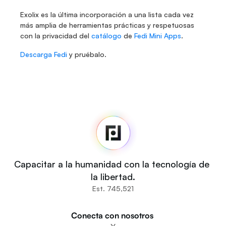
Exolix es la última incorporación a una lista cada vez 
más amplia de herramientas prácticas y respetuosas 
con la privacidad del 
catálogo
 de 
Fedi Mini Apps
.
Descarga Fedi
 y pruébalo.
Fedi
Inicio
Noticias
Código fuente
Fedi For
Tú
Capacitar a la humanidad con la tecnología de 
Comunidades
la libertad.
Organizaciones
Est. 745,521
Constructores
Participa
Conecta con nosotros 
Descargar la aplicación