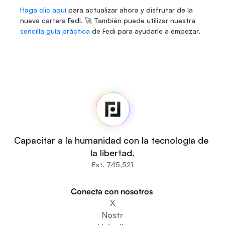
Haga clic aquí
 para actualizar ahora y disfrutar de la 
nueva cartera Fedi. 🚀 También puede utilizar nuestra 
sencilla guía práctica
 de Fedi para ayudarle a empezar. 
Fedi
Inicio
Noticias
Código fuente
Fedi For
Tú
Capacitar a la humanidad con la tecnología de 
Comunidades
la libertad.
Organizaciones
Est. 745,521
Constructores
Participa
Conecta con nosotros 
Descargar la aplicación
X
Crear un espacio comunitario
Nostr
Crear un servicio de monedero