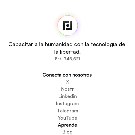
Fedi
Inicio
Noticias
Código fuente
Fedi For
Tú
Capacitar a la humanidad con la tecnología de 
Comunidades
la libertad.
Organizaciones
Est. 745,521
Constructores
Participa
Conecta con nosotros 
Descargar la aplicación
X
Crear un espacio comunitario
Nostr
Crear un servicio de monedero
Linkedin
Servicio de configuración de la federación
Instagram
Explora las miniaplicaciones
Telegram
YouTube
Aprende
Blog