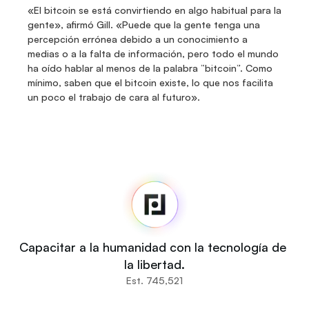
«El bitcoin se está convirtiendo en algo habitual para la 
gente», afirmó Gill. «Puede que la gente tenga una 
percepción errónea debido a un conocimiento a 
medias o a la falta de información, pero todo el mundo 
ha oído hablar al menos de la palabra “bitcoin”. Como 
mínimo, saben que el bitcoin existe, lo que nos facilita 
un poco el trabajo de cara al futuro».
Fedi
Inicio
Noticias
Código fuente
Fedi For
Tú
Capacitar a la humanidad con la tecnología de 
Comunidades
la libertad.
Organizaciones
Est. 745,521
Constructores
Participa