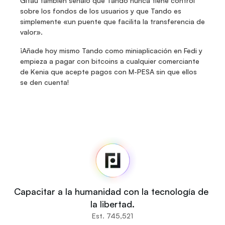
Gitau también señaló que Tando nunca tiene control 
sobre los fondos de los usuarios y que Tando es 
simplemente «un puente que facilita la transferencia de 
valor».
¡Añade hoy mismo Tando como miniaplicación en Fedi y 
empieza a pagar con bitcoins a cualquier comerciante 
de Kenia que acepte pagos con M-PESA sin que ellos 
se den cuenta!
Fedi
Inicio
Noticias
Código fuente
Fedi For
Tú
Capacitar a la humanidad con la tecnología de 
Comunidades
la libertad.
Organizaciones
Est. 745,521
Constructores