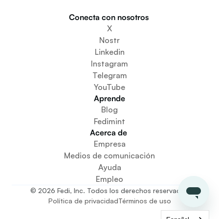
Participa
Conecta con nosotros 
Descargar la aplicación
X
Crear un espacio comunitario
Nostr
Crear un servicio de monedero
Linkedin
Servicio de configuración de la federación
Instagram
Explora las miniaplicaciones
Telegram
YouTube
Aprende
Blog
Fedimint
Acerca de 
Empresa
Medios de comunicación
Ayuda
Empleo
© 2026 Fedi, Inc. Todos los derechos reservados
Política de privacidad
Términos de uso