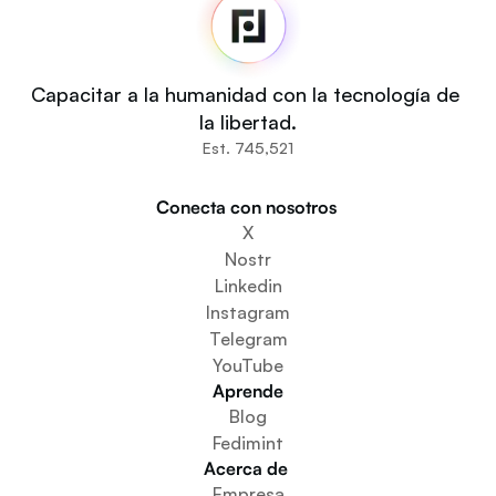
Noticias
Código fuente
Fedi For
Tú
Capacitar a la humanidad con la tecnología de 
Comunidades
la libertad.
Organizaciones
Est. 745,521
Constructores
Participa
Conecta con nosotros 
Descargar la aplicación
X
Crear un espacio comunitario
Nostr
Crear un servicio de monedero
Linkedin
Servicio de configuración de la federación
Instagram
Explora las miniaplicaciones
Telegram
YouTube
Aprende
Blog
Fedimint
Acerca de 
Empresa