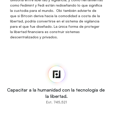
como Fedimint y Fedi están rediseñando lo que significa 
la custodia para el mundo.  Obi también advierte de 
que si Bitcoin deriva hacia la comodidad a costa de la 
libertad, podría convertirse en el sistema de vigilancia 
para el que fue diseñado. La única forma de proteger 
la libertad financiera es construir sistemas 
descentralizados y privados.
Fedi
Inicio
Noticias
Código fuente
Fedi For
Tú
Capacitar a la humanidad con la tecnología de 
Comunidades
la libertad.
Organizaciones
Est. 745,521
Constructores
Participa