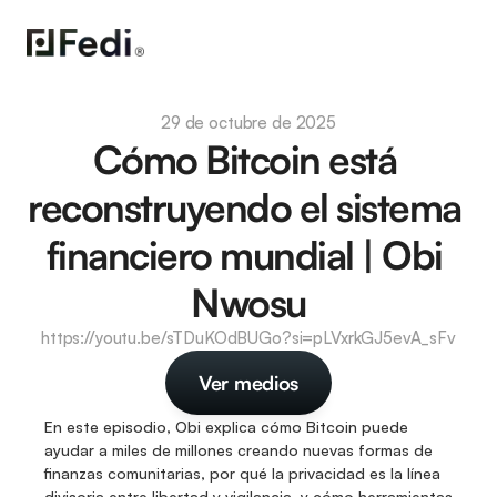
29 de octubre de 2025
Cómo Bitcoin está 
reconstruyendo el sistema 
financiero mundial | Obi 
Nwosu
https://youtu.be/sTDuKOdBUGo?si=pLVxrkGJ5evA_sFv
Ver medios
En este episodio, Obi explica cómo Bitcoin puede 
ayudar a miles de millones creando nuevas formas de 
finanzas comunitarias, por qué la privacidad es la línea 
divisoria entre libertad y vigilancia, y cómo herramientas 