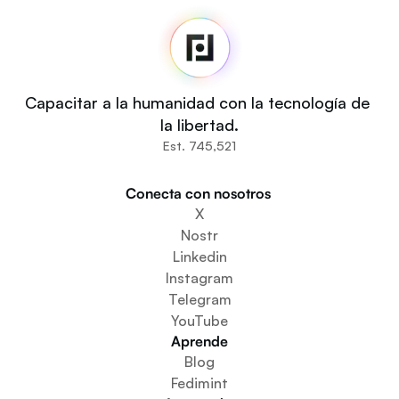
Inicio
Noticias
Código fuente
Fedi For
Tú
Capacitar a la humanidad con la tecnología de 
Comunidades
la libertad.
Organizaciones
Est. 745,521
Constructores
Participa
Conecta con nosotros 
Descargar la aplicación
X
Crear un espacio comunitario
Nostr
Crear un servicio de monedero
Linkedin
Servicio de configuración de la federación
Instagram
Explora las miniaplicaciones
Telegram
YouTube
Aprende
Blog
Fedimint