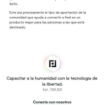
éxito.
Este era precisamente el tipo de aportación de la 
comunidad que ayuda a convertir a Fedi en un 
producto mejor para las personas a las que está 
destinado.
Fedi
Inicio
Noticias
Código fuente
Fedi For
Tú
Capacitar a la humanidad con la tecnología de 
Comunidades
la libertad.
Organizaciones
Est. 745,521
Constructores
Participa
Conecta con nosotros 
Descargar la aplicación