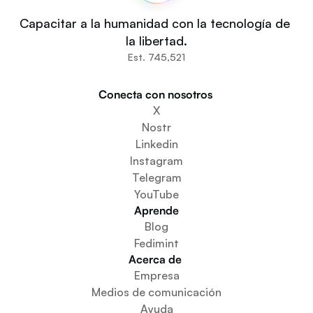
Fedi For
Tú
Capacitar a la humanidad con la tecnología de 
Comunidades
la libertad.
Organizaciones
Est. 745,521
Constructores
Participa
Conecta con nosotros 
Descargar la aplicación
X
Crear un espacio comunitario
Nostr
Crear un servicio de monedero
Linkedin
Servicio de configuración de la federación
Instagram
Explora las miniaplicaciones
Telegram
YouTube
Aprende
Blog
Fedimint
Acerca de 
Empresa
Medios de comunicación
Ayuda